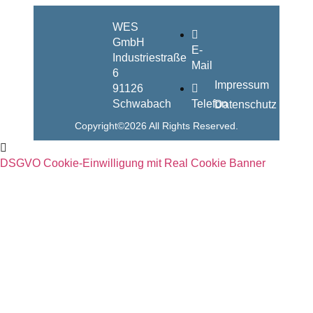
WES
GmbH
E-
Industriestraße
Mail
6
Impressum
91126
Schwabach
Telefon
Datenschutz
Copyright©2026 All Rights Reserved.
DSGVO Cookie-Einwilligung mit Real Cookie Banner